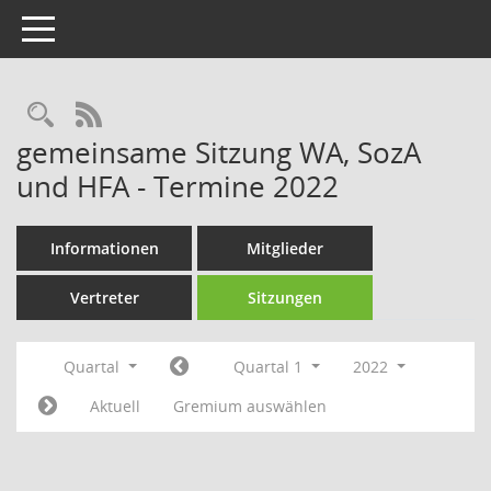
Toggle navigation
Rechercheauswahl
RSS-Feed
gemeinsame Sitzung WA, SozA
und HFA - Termine 2022
Informationen
Mitglieder
Vertreter
Sitzungen
Quartal
Quartal 1
2022
Aktuell
Gremium auswählen