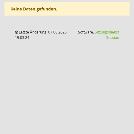
Keine Daten gefunden.
Letzte Änderung: 07.08.2026
Software:
Sitzungsdienst
(Wird in
19:03:24
Session