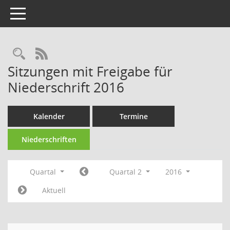
Toggle navigation
Rechercheauswahl
RSS-Feed
Sitzungen mit Freigabe für
Niederschrift 2016
Kalender
Termine
Niederschriften
Quartal
Quartal 2
2016
Aktuell