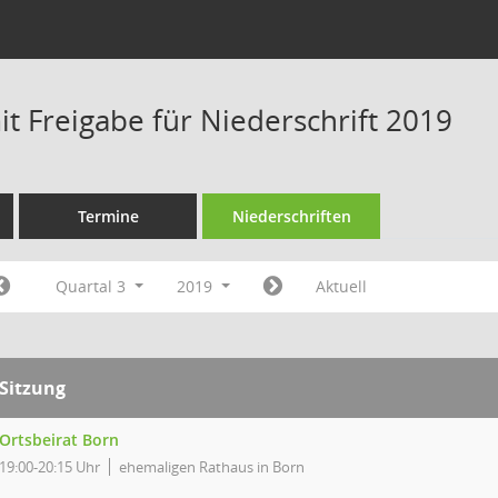
t Freigabe für Niederschrift 2019
Termine
Niederschriften
Quartal 3
2019
Aktuell
Sitzung
Ortsbeirat Born
19:00-20:15 Uhr
ehemaligen Rathaus in Born