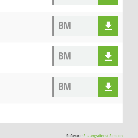
BM
BM
BM
(Wird in
Software:
Sitzungsdienst
Session