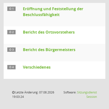
Eröffnung und Feststellung der
Ö 1
Beschlussfähigkeit
Bericht des Ortsvorstehers
Ö 2
Bericht des Bürgermeisters
Ö 3
Verschiedenes
Ö 4
Letzte Änderung: 07.08.2026
Software:
Sitzungsdienst
(Wird in
19:03:24
Session