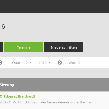
16
Termine
Niederschriften
Quartal 2
2016
Aktuell
Sitzung
Ortsbeirat Breithardt
20:00-21:25 Uhr
Clubraum des Gemeindezentrums in Breithardt