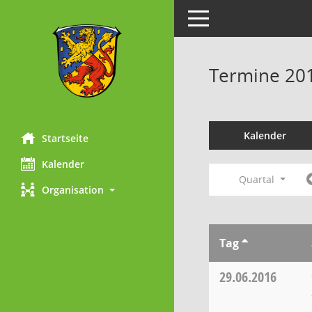
Toggle navigation
Termine 20
Kalender
Startseite
Kalender
Quartal
Organisation
Tag
29.06.2016