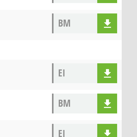
BM
EI
BM
EI