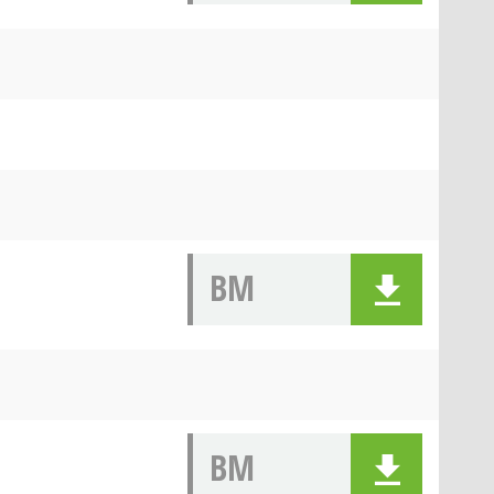
BM
BM