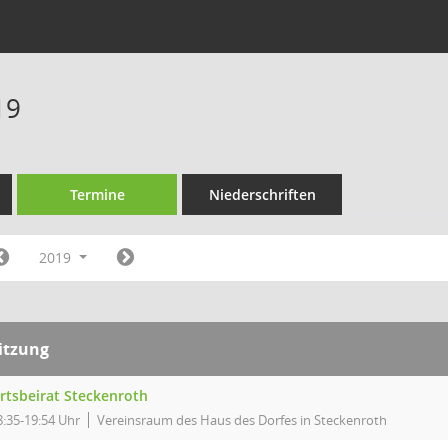
19
Termine
Niederschriften
2019
itzung
rtsbeirat Steckenroth
8:35-19:54 Uhr
Vereinsraum des Haus des Dorfes in Steckenroth