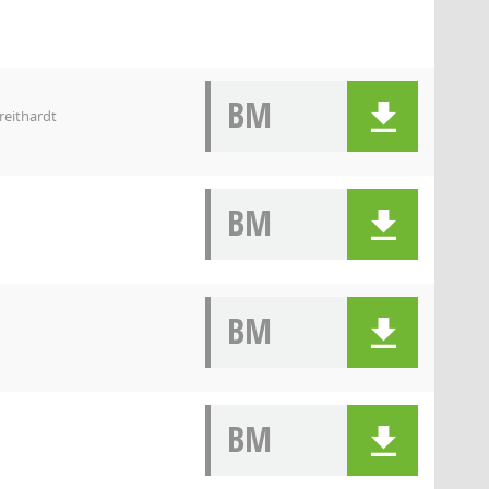
BM
reithardt
BM
BM
BM