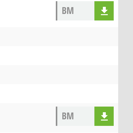
BM
BM