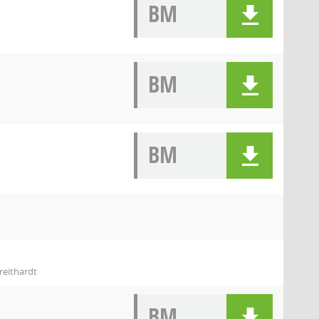
BM
BM
BM
reithardt
BM