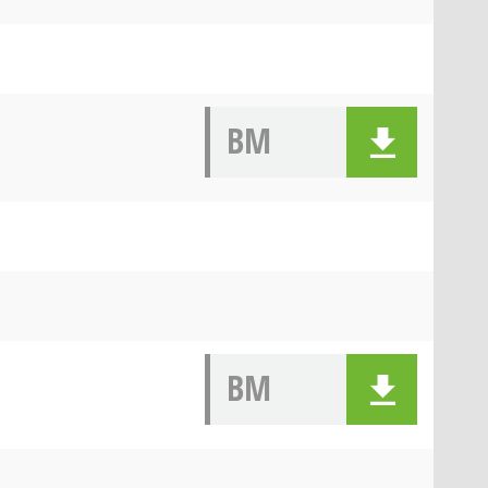
BM
BM