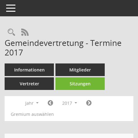
Toggle navigation
Rechercheauswahl
RSS-Feed
Gemeindevertretung - Termine
2017
Informationen
Mitglieder
Vertreter
Sitzungen
Jahr
2017
Gremium auswählen