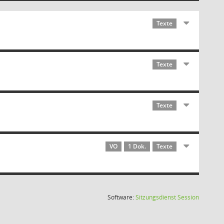
Texte
Texte
Texte
VO
1 Dok.
Texte
(Wird in
Software:
Sitzungsdienst
Session