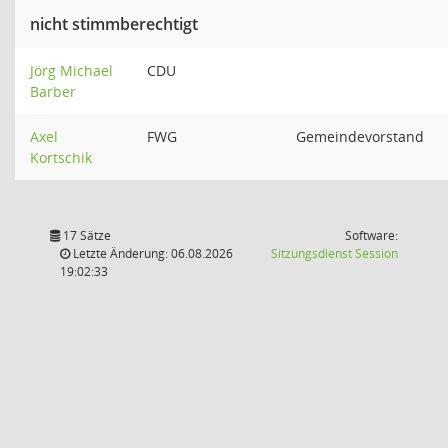
nicht stimmberechtigt
Jörg Michael
CDU
Barber
Axel
FWG
Gemeindevorstand
Kortschik
17 Sätze
Software:
(Wird in
Letzte Änderung: 06.08.2026
Sitzungsdienst
Session
19:02:33