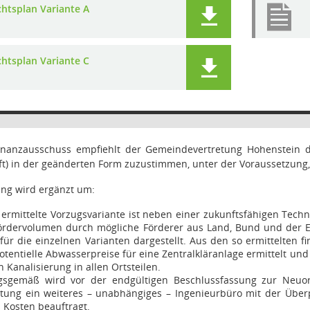
chtsplan Variante A
chtsplan Variante C
inanzausschuss empfiehlt der Gemeindevertretung Hohenstein 
) in der geänderten Form zuzustimmen, unter der Voraussetzung, d
ung wird ergänzt um:
o ermittelte Vorzugsvariante ist neben einer zukunftsfähigen Tech
Fördervolumen durch mögliche Förderer aus Land, Bund und der E
für die einzelnen Varianten dargestellt. Aus den so ermittelten 
otentielle Abwasserpreise für eine Zentralkläranlage ermittelt und
 Kanalisierung in allen Ortsteilen.
gsgemäß wird vor der endgültigen Beschlussfassung zur Neuo
tung ein weiteres – unabhängiges – Ingenieurbüro mit der Über
d Kosten beauftragt.