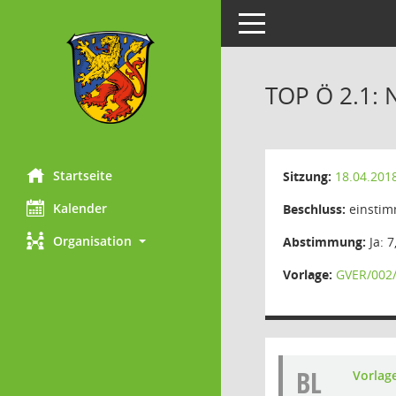
Toggle navigation
TOP Ö 2.1: 
Startseite
Sitzung:
18.04.201
Kalender
Beschluss:
einstim
Organisation
Abstimmung:
Ja: 7
Vorlage:
GVER/002
BL
Vorlag