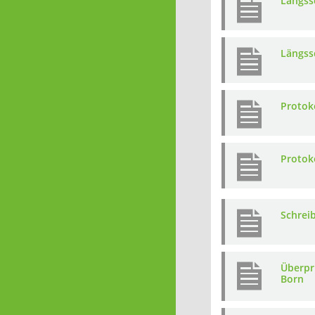
Längssc
Längssc
Protoko
Protoko
Schrei
Überpr
Born