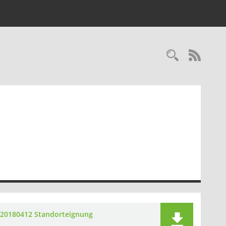
Recherc
RSS-
20180412 Standorteignung