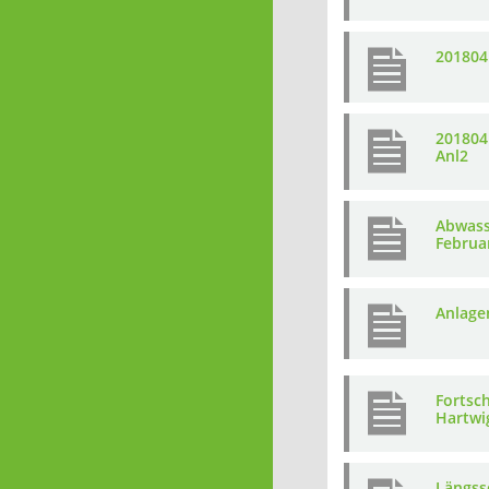
201804
201804
Anl2
Abwass
Februa
Anlage
Fortsc
Hartwi
Längssc