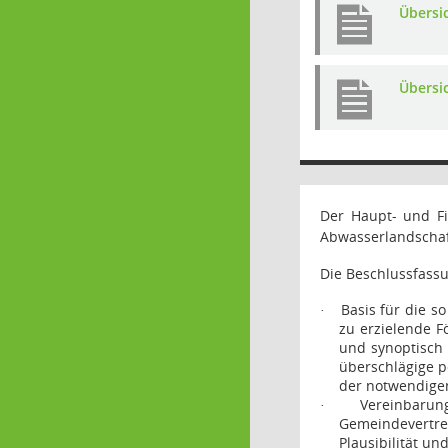
Übersi
Übersi
Der Haupt- und F
Abwasserlandschaft
Die Beschlussfass
Basis für die s
·
zu erzielende 
und synoptisch 
überschlägige p
der notwendigen
Vereinbarun
·
Gemeindevertre
Plausibilität un