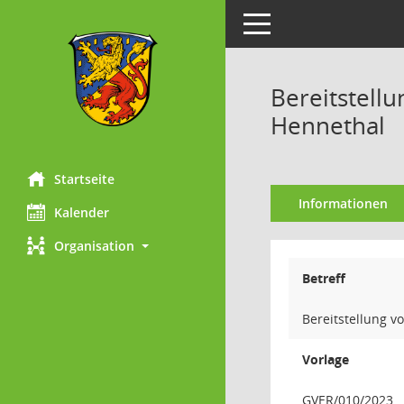
Toggle navigation
Bereitstellu
Hennethal
Startseite
Informationen
Kalender
Organisation
Betreff
Bereitstellung v
Vorlage
GVER/010/2023