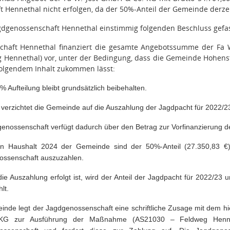
 Hennethal nicht erfolgen, da der 50%-Anteil der Gemeinde derzei
gdgenossenschaft Hennethal einstimmig folgenden Beschluss gefas
chaft Hennethal finanziert die gesamte Angebotssumme der Fa
 Hennethal) vor, unter der Bedingung, dass die Gemeinde Hohenste
folgendem Inhalt zukommen lässt:
% Aufteilung bleibt grundsätzlich beibehalten.
verzichtet die Gemeinde auf die Auszahlung der Jagdpacht für 2022/
genossenschaft verfügt dadurch über den Betrag zur Vorfinanzierung 
en Haushalt 2024 der Gemeinde sind der 50%-Anteil (27.350,83 
ossenschaft auszuzahlen.
die Auszahlung erfolgt ist, wird der Anteil der Jagdpacht für 2022/
lt.
nde legt der Jagdgenossenschaft eine schriftliche Zusage mit dem hie
G zur Ausführung der Maßnahme (AS21030 – Feldweg Henneth