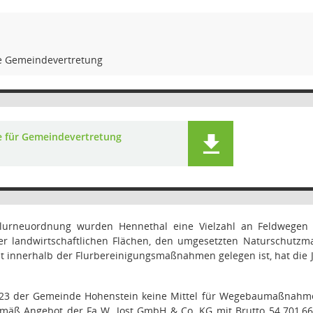
e Gemeindevertretung
e für Gemeindevertretung
urneuordnung wurden Hennethal eine Vielzahl an Feldwegen san
er landwirtschaftlichen Flächen, den umgesetzten Naturschutz
ht innerhalb der Flurbereinigungsmaßnahmen gelegen ist, hat di
23 der Gemeinde Hohenstein keine Mittel für Wegebaumaßnahmen
mäß Angebot der Fa W. Jost GmbH & Co. KG mit Brutto 54.701,66