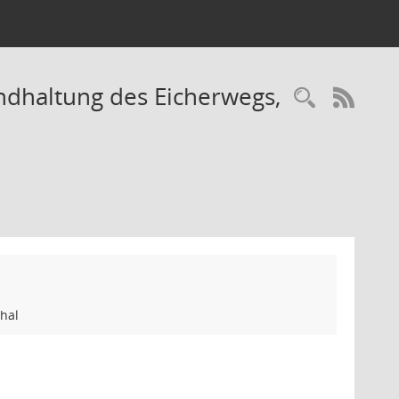
andhaltung des Eicherwegs,
Recherc
RSS-
thal