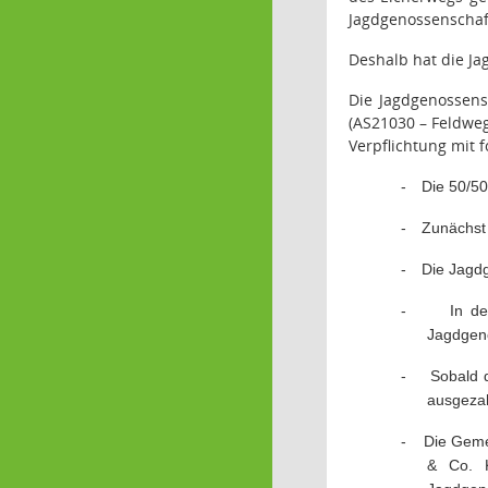
Jagdgenossenschaft
Deshalb hat die Ja
Die Jagdgenossens
(AS21030 – Feldweg
Verpflichtung mit 
-
Die 50/50
-
Zunächst 
-
Die Jagd
-
In d
Jagdgen
-
Sobald 
ausgezah
-
Die Gemei
& Co. K