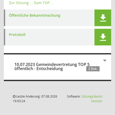
Zur Sitzung ...
Zum TOP ...
Öffentliche Bekanntmachung
Protokoll
10.07.2023 Gemeindevertretung TOP 5
öffentlich - Entscheidung
2 Dok.
Letzte Änderung: 07.08.2026
Software:
Sitzungsdienst
(Wird in
19:03:24
Session