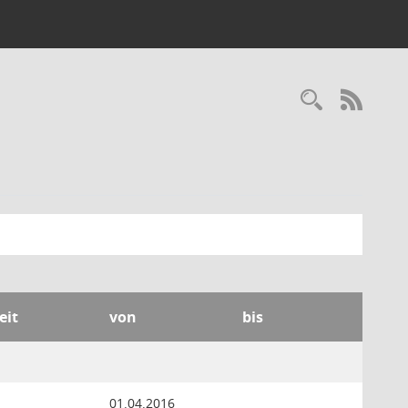
Recherc
RSS-
eit
von
bis
01.04.2016