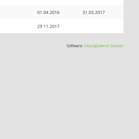
01.04.2016
31.03.2017
29.11.2017
(Wird in
Software:
Sitzungsdienst
Session