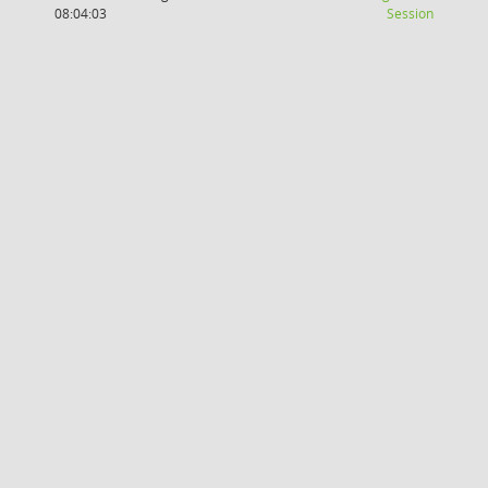
(Wird in
08:04:03
Session