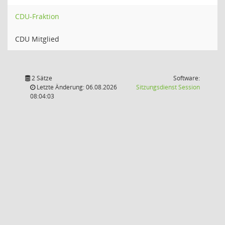
CDU-Fraktion
CDU Mitglied
2 Sätze
Software:
(Wird in
Letzte Änderung: 06.08.2026
Sitzungsdienst
Session
08:04:03