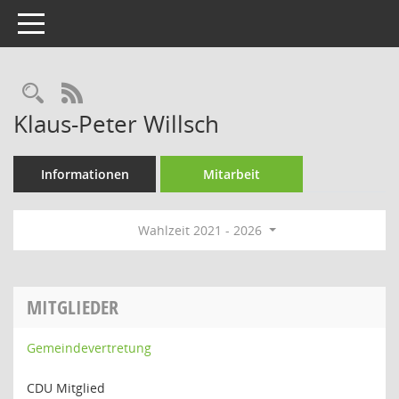
Toggle navigation
Rechercheauswahl
RSS-Feed
Klaus-Peter Willsch
Informationen
Mitarbeit
Wahlzeit 2021 - 2026
MITGLIEDER
Gemeindevertretung
CDU Mitglied