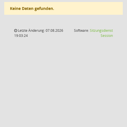
Keine Daten gefunden.
Letzte Änderung: 07.08.2026
Software:
Sitzungsdienst
(Wird in
19:03:24
Session