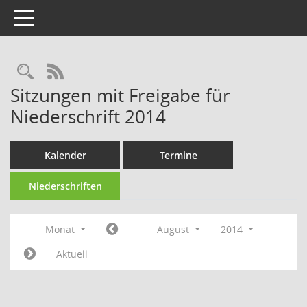
Toggle navigation
Rechercheauswahl
RSS-Feed
Sitzungen mit Freigabe für
Niederschrift 2014
Kalender
Termine
Niederschriften
Monat
August
2014
Aktuell