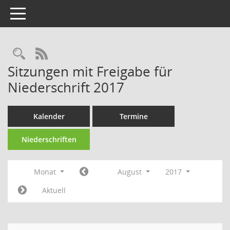
Toggle navigation
Rechercheauswahl
RSS-Feed
Sitzungen mit Freigabe für
Niederschrift 2017
Kalender
Termine
Niederschriften
Monat
August
2017
Aktuell