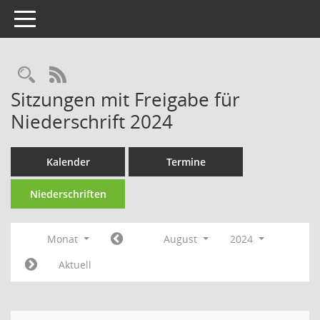
Toggle navigation
Rechercheauswahl
RSS-Feed
Sitzungen mit Freigabe für
Niederschrift 2024
Kalender
Termine
Niederschriften
Monat
August
2024
Aktuell