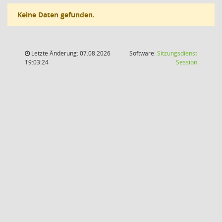
Keine Daten gefunden.
Letzte Änderung: 07.08.2026
Software:
Sitzungsdienst
(Wird in
19:03:24
Session