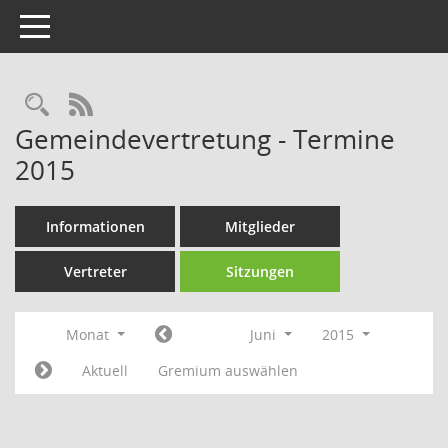
Toggle navigation
Rechercheauswahl
RSS-Feed
Gemeindevertretung - Termine
2015
Informationen
Mitglieder
Vertreter
Sitzungen
Monat
Juni
2015
Aktuell
Gremium auswählen