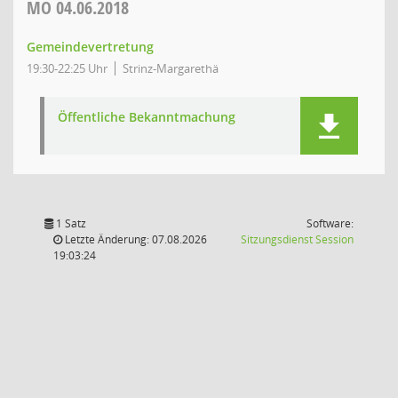
MO
04.06.2018
Gemeindevertretung
19:30-22:25 Uhr
Strinz-Margarethä
Öffentliche Bekanntmachung
1 Satz
Software:
(Wird in
Letzte Änderung: 07.08.2026
Sitzungsdienst
Session
19:03:24