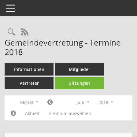
Toggle navigation
Rechercheauswahl
RSS-Feed
Gemeindevertretung - Termine
2018
Informationen
Mitglieder
Vertreter
Sitzungen
Monat
Juni
2018
Aktuell
Gremium auswählen