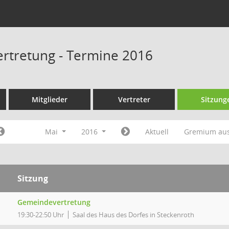
rtretung - Termine 2016
Mitglieder
Vertreter
Sitzung
Mai
2016
Aktuell
Gremium au
Sitzung
Gemeindevertretung
19:30-22:50 Uhr
Saal des Haus des Dorfes in Steckenroth