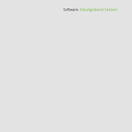
(Wird in
Software:
Sitzungsdienst
Session