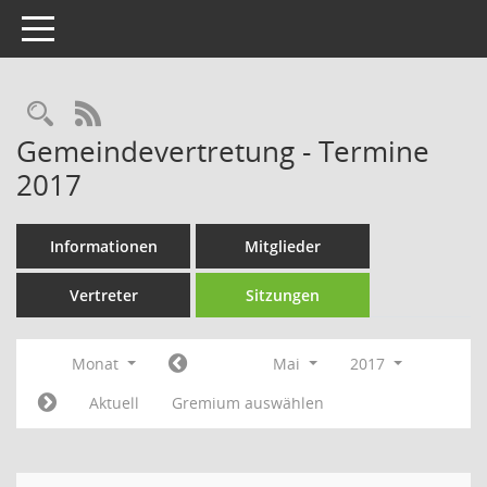
Toggle navigation
Rechercheauswahl
RSS-Feed
Gemeindevertretung - Termine
2017
Informationen
Mitglieder
Vertreter
Sitzungen
Monat
Mai
2017
Aktuell
Gremium auswählen