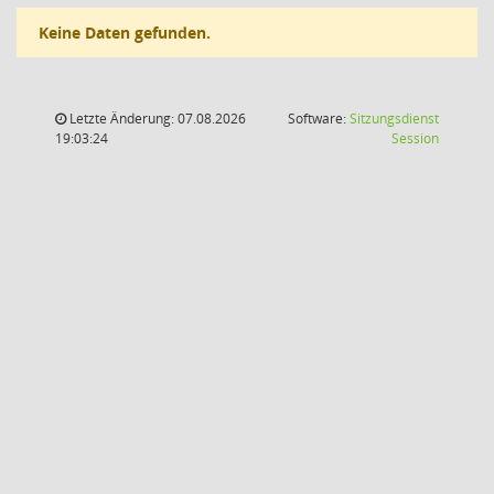
Keine Daten gefunden.
Letzte Änderung: 07.08.2026
Software:
Sitzungsdienst
(Wird in
19:03:24
Session