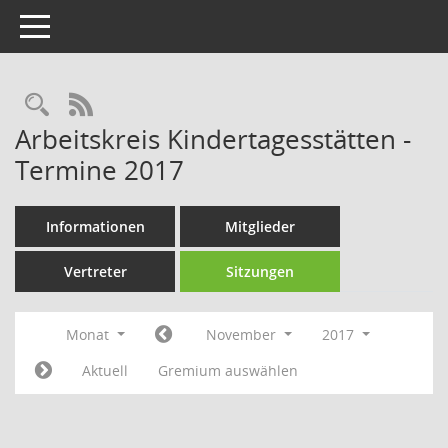
Toggle navigation
Rechercheauswahl
RSS-Feed
Arbeitskreis Kindertagesstätten -
Termine 2017
Informationen
Mitglieder
Vertreter
Sitzungen
Monat
November
2017
Aktuell
Gremium auswählen