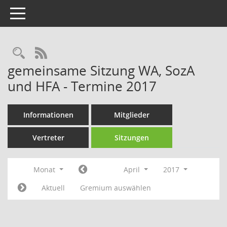
Toggle navigation
Rechercheauswahl
RSS-Feed
gemeinsame Sitzung WA, SozA
und HFA - Termine 2017
Informationen
Mitglieder
Vertreter
Sitzungen
Monat
April
2017
Aktuell
Gremium auswählen