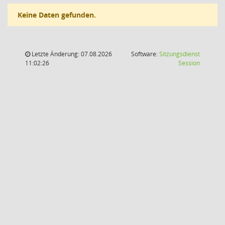
Keine Daten gefunden.
Letzte Änderung: 07.08.2026
Software:
Sitzungsdienst
(Wird in
11:02:26
Session