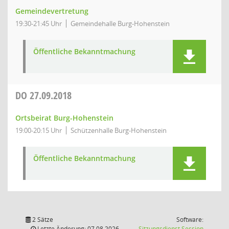
Gemeindevertretung
19:30-21:45 Uhr
Gemeindehalle Burg-Hohenstein
Öffentliche Bekanntmachung
DO
27.09.2018
Ortsbeirat Burg-Hohenstein
19:00-20:15 Uhr
Schützenhalle Burg-Hohenstein
Öffentliche Bekanntmachung
2 Sätze
Software:
(Wird in
Letzte Änderung: 07.08.2026
Sitzungsdienst
Session