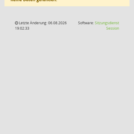
Letzte Änderung: 06.08.2026
Software:
Sitzungsdienst
(Wird in
19:02:33
Session