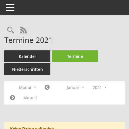
Toggle navigation
Rechercheauswahl
RSS-Feed
Termine 2021
Kalender
Termine
Niederschriften
Monat
Januar
2021
Aktuell
Keine Daten gefunden.