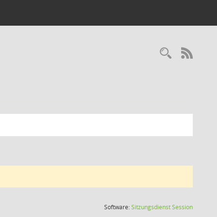
Recherc
RSS-
(Wird in
Software:
Sitzungsdienst
Session