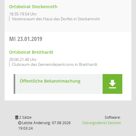
Ortsbeirat Steckenroth
18:35-19:54 Uhr
Vereinsraum des Haus des Dorfes in Steckenroth
MI
23.01.2019
Ortsbeirat Breithardt
20:00-21:40 Uhr
Clubraum des Gemeindezentrums in Breithardt
Öffentliche Bekanntmachung
2 Sätze
Software:
(Wird in
Letzte Änderung: 07.08.2026
Sitzungsdienst
Session
19:03:24