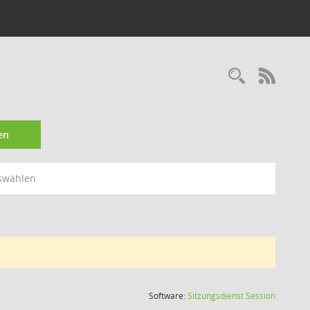
Recherc
RSS-
en
swählen
(Wird in
Software:
Sitzungsdienst
Session