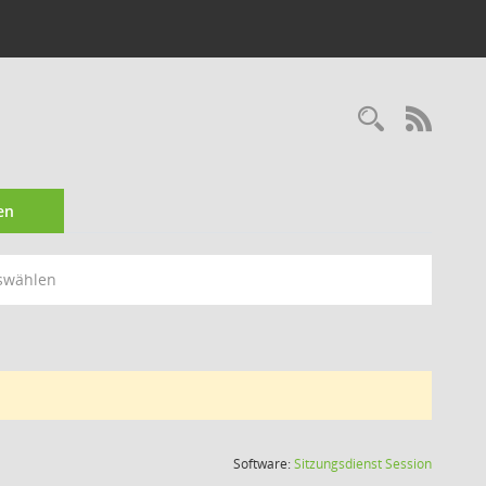
Recherc
RSS-
en
swählen
(Wird in
Software:
Sitzungsdienst
Session