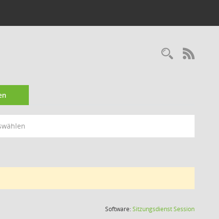
Recherc
RSS-
en
swählen
(Wird in
Software:
Sitzungsdienst
Session