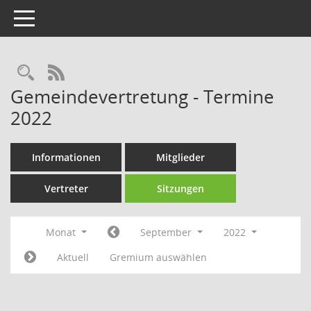
Toggle navigation
Rechercheauswahl
RSS-Feed
Gemeindevertretung - Termine
2022
Informationen
Mitglieder
Vertreter
Sitzungen
Monat
September
2022
Aktuell
Gremium auswählen