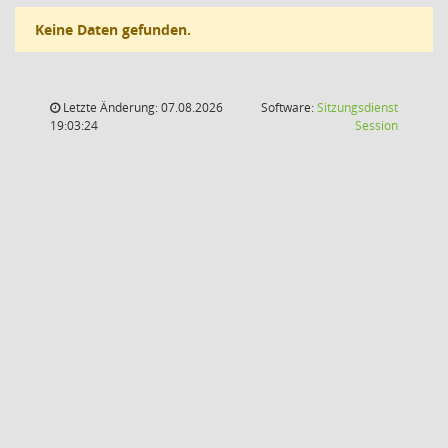
Keine Daten gefunden.
Letzte Änderung: 07.08.2026
Software:
Sitzungsdienst
(Wird in
19:03:24
Session