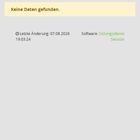
Keine Daten gefunden.
Letzte Änderung: 07.08.2026
Software:
Sitzungsdienst
(Wird in
19:03:24
Session