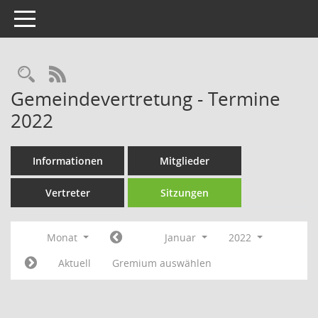
Toggle navigation
Rechercheauswahl
RSS-Feed
Gemeindevertretung - Termine
2022
Informationen
Mitglieder
Vertreter
Sitzungen
Monat
Januar
2022
Aktuell
Gremium auswählen