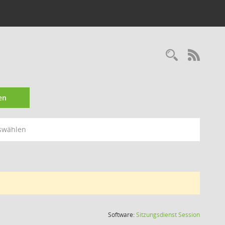
Recherc
RSS-
en
swählen
(Wird in
Software:
Sitzungsdienst
Session