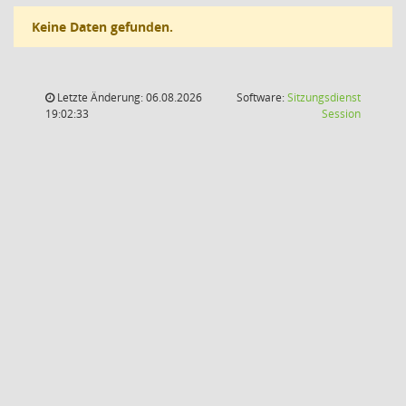
Keine Daten gefunden.
Letzte Änderung: 06.08.2026
Software:
Sitzungsdienst
(Wird in
19:02:33
Session