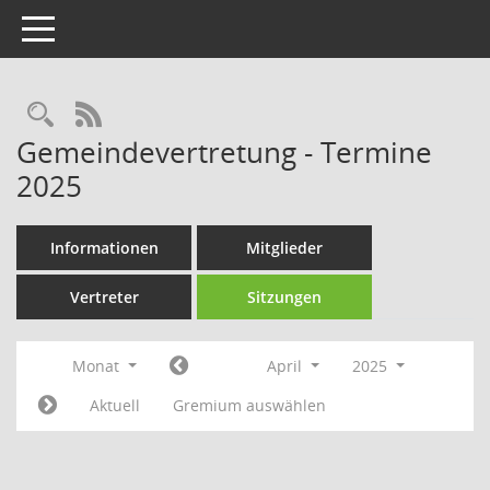
Toggle navigation
Rechercheauswahl
RSS-Feed
Gemeindevertretung - Termine
2025
Informationen
Mitglieder
Vertreter
Sitzungen
Monat
April
2025
Aktuell
Gremium auswählen