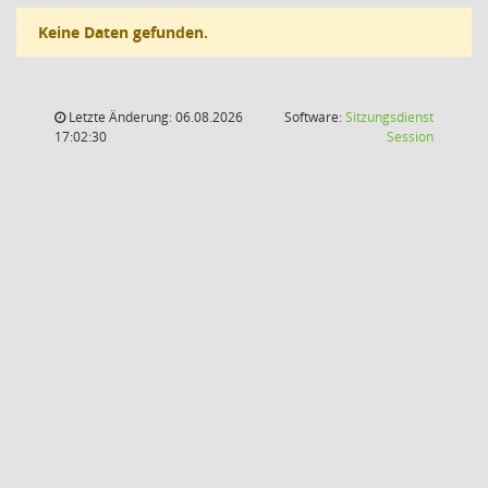
Keine Daten gefunden.
Letzte Änderung: 06.08.2026
Software:
Sitzungsdienst
(Wird in
17:02:30
Session