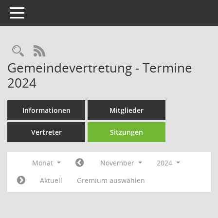
Toggle navigation
Rechercheauswahl
RSS-Feed
Gemeindevertretung - Termine
2024
Informationen
Mitglieder
Vertreter
Sitzungen
Monat
November
2024
Aktuell
Gremium auswählen