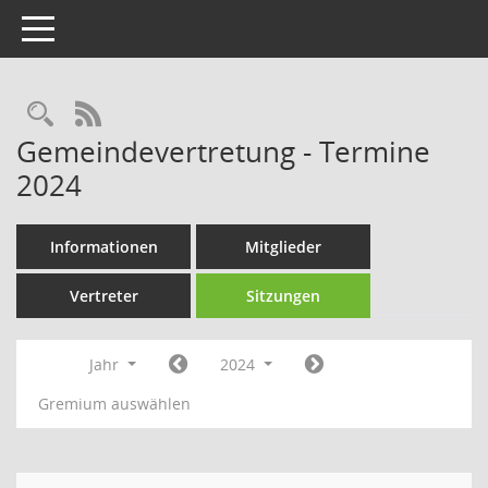
Toggle navigation
Rechercheauswahl
RSS-Feed
Gemeindevertretung - Termine
2024
Informationen
Mitglieder
Vertreter
Sitzungen
Jahr
2024
Gremium auswählen