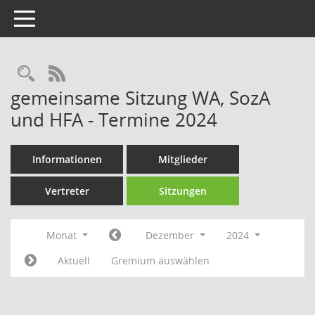
Toggle navigation
Rechercheauswahl
RSS-Feed
gemeinsame Sitzung WA, SozA
und HFA - Termine 2024
Informationen
Mitglieder
Vertreter
Sitzungen
Monat
Dezember
2024
Aktuell
Gremium auswählen