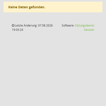
Keine Daten gefunden.
Letzte Änderung: 07.08.2026
Software:
Sitzungsdienst
(Wird in
19:03:24
Session