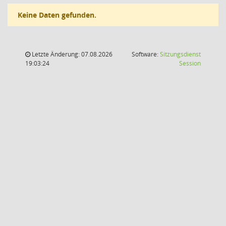
Keine Daten gefunden.
Letzte Änderung: 07.08.2026
Software:
Sitzungsdienst
(Wird in
19:03:24
Session