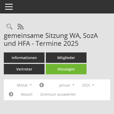
Toggle navigation
Rechercheauswahl
RSS-Feed
gemeinsame Sitzung WA, SozA
und HFA - Termine 2025
Informationen
Mitglieder
Vertreter
Sitzungen
Monat
Januar
2025
Aktuell
Gremium auswählen