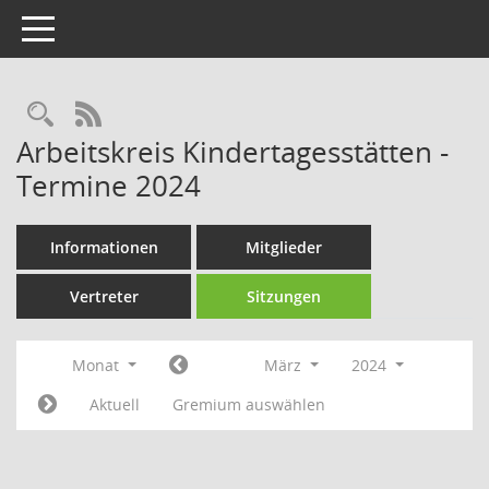
Toggle navigation
Rechercheauswahl
RSS-Feed
Arbeitskreis Kindertagesstätten -
Termine 2024
Informationen
Mitglieder
Vertreter
Sitzungen
Monat
März
2024
Aktuell
Gremium auswählen