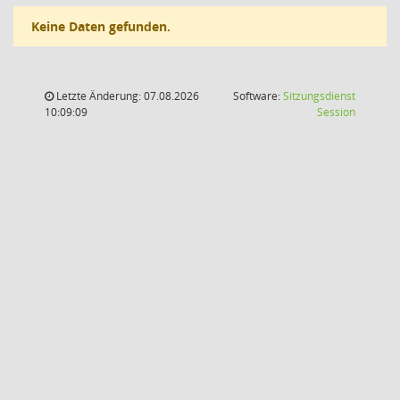
Keine Daten gefunden.
Letzte Änderung: 07.08.2026
Software:
Sitzungsdienst
(Wird in
10:09:09
Session