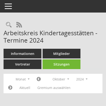
Toggle navigation
Rechercheauswahl
RSS-Feed
Arbeitskreis Kindertagesstätten -
Termine 2024
Informationen
Mitglieder
Vertreter
Sitzungen
Monat
Oktober
2024
Aktuell
Gremium auswählen