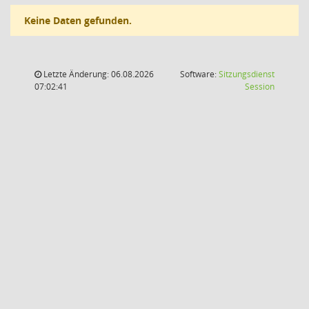
Keine Daten gefunden.
Letzte Änderung: 06.08.2026
Software:
Sitzungsdienst
(Wird in
07:02:41
Session