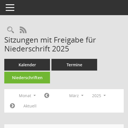
Toggle navigation
Rechercheauswahl
RSS-Feed
Sitzungen mit Freigabe für
Niederschrift 2025
Kalender
Termine
Niederschriften
Monat
März
2025
Aktuell