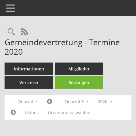
Toggle navigation
Rechercheauswahl
RSS-Feed
Gemeindevertretung - Termine
2020
Informationen
Mitglieder
Vertreter
Sitzungen
Quartal
Quartal 3
2020
Aktuell
Gremium auswählen