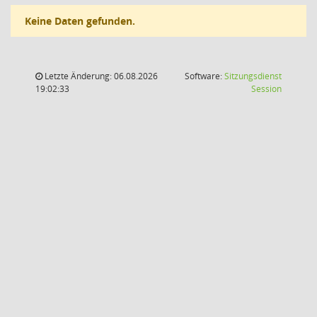
Keine Daten gefunden.
Letzte Änderung: 06.08.2026
Software:
Sitzungsdienst
(Wird in
19:02:33
Session