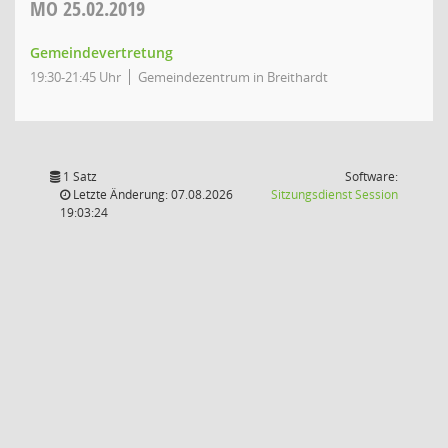
MO
25.02.2019
Gemeindevertretung
19:30-21:45 Uhr
Gemeindezentrum in Breithardt
1 Satz
Software:
(Wird in
Letzte Änderung: 07.08.2026
Sitzungsdienst
Session
19:03:24