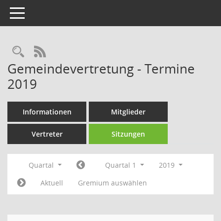
Toggle navigation
Rechercheauswahl
RSS-Feed
Gemeindevertretung - Termine
2019
Informationen
Mitglieder
Vertreter
Sitzungen
Quartal
Quartal 1
2019
Aktuell
Gremium auswählen