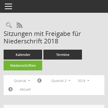
Toggle navigation
Rechercheauswahl
RSS-Feed
Sitzungen mit Freigabe für
Niederschrift 2018
Kalender
Termine
Niederschriften
Quartal
Quartal 2
2018
Aktuell