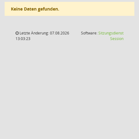
Keine Daten gefunden.
Letzte Änderung: 07.08.2026
Software:
Sitzungsdienst
(Wird in
13:03:23
Session