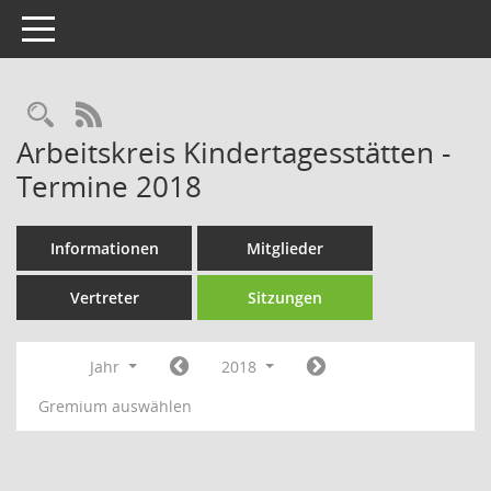
Toggle navigation
Rechercheauswahl
RSS-Feed
Arbeitskreis Kindertagesstätten -
Termine 2018
Informationen
Mitglieder
Vertreter
Sitzungen
Jahr
2018
Gremium auswählen