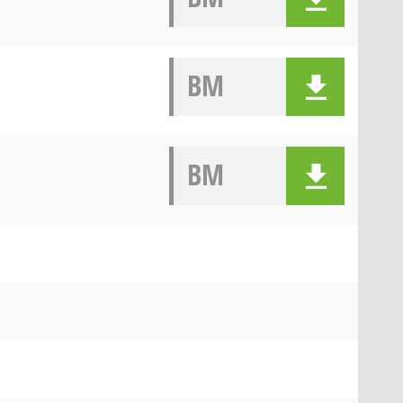
BM
BM