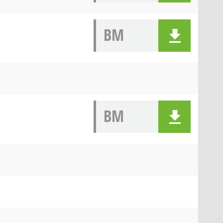
BM
BM