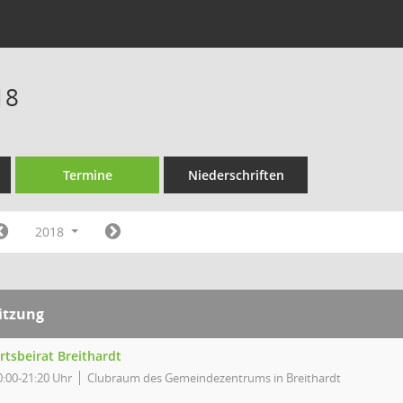
18
Termine
Niederschriften
2018
itzung
rtsbeirat Breithardt
0:00-21:20 Uhr
Clubraum des Gemeindezentrums in Breithardt