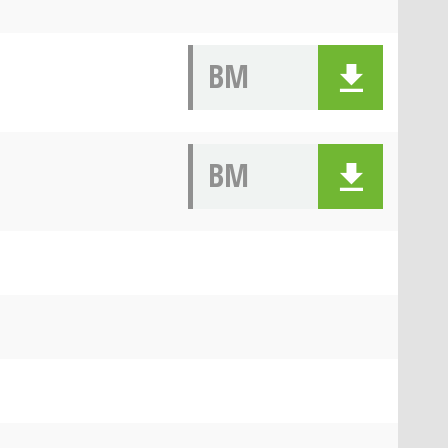
BM
BM