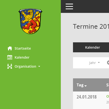
Toggle navigation
Termine 20
Kalender
Startseite
Kalender
Jahr
Organisation
Tag
S
24.01.2018
O
2