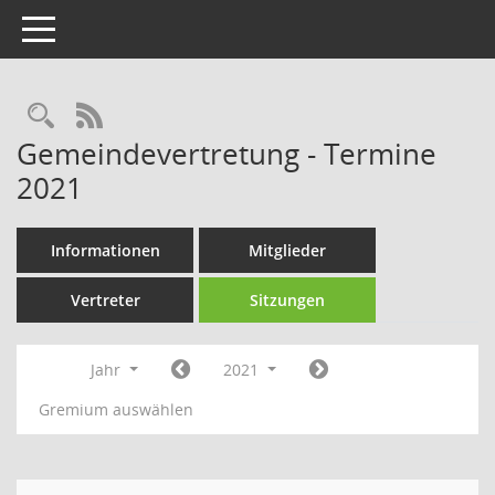
Toggle navigation
Rechercheauswahl
RSS-Feed
Gemeindevertretung - Termine
2021
Informationen
Mitglieder
Vertreter
Sitzungen
Jahr
2021
Gremium auswählen