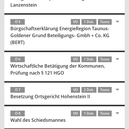
Lanzenstein
Ö 5
VO
1 Dok.
Texte
Bürgschaftserklärung EnergieRegion Taunus-
Goldener Grund Beteiligungs- Gmbh + Co. KG
(BERT)
Ö 6
VO
1 Dok.
Texte
Wirtschaftliche Betätigung der Kommunen,
Prüfung nach § 121 HGO
Ö 7
VO
2 Dok.
Texte
Besetzung Ortsgericht Hohenstein II
Ö 8
VO
1 Dok.
Texte
Wahl des Schiedsmannes