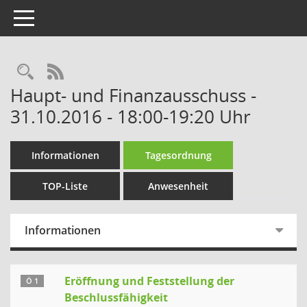
Toggle navigation
Rechercheauswahl
RSS-Feed
Haupt- und Finanzausschuss -
31.10.2016 - 18:00-19:20 Uhr
Informationen
Tagesordnung
TOP-Liste
Anwesenheit
Informationen
Eröffnung und Feststellung der
Ö 1
Beschlussfähigkeit